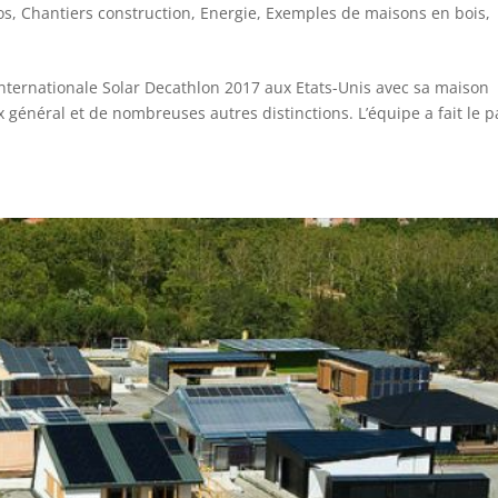
os
,
Chantiers construction
,
Energie
,
Exemples de maisons en bois
,
n internationale Solar Decathlon 2017 aux Etats-Unis avec sa maison
 général et de nombreuses autres distinctions. L’équipe a fait le p