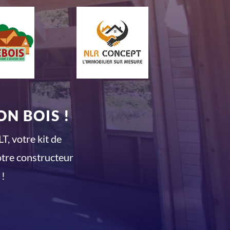
N BOIS !
T, votre kit de
otre constructeur
 !