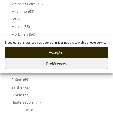
Maine et Loire (49)
Mayenne (53)
Lot (46)
Meuse (55)
Morbihan (56)
Moselle (57)
Nous utilisons des cookies pour optimiser notre site web et notre service.
Orne (61)
Accepter
Pas-de-Calais (62)
Préférences
Puy De Dôme (63)
Pyrénées-Atlantiques (64)
Rhône (69)
Sarthe (72)
Savoie (73)
Haute-Savoie (74)
Ile de France