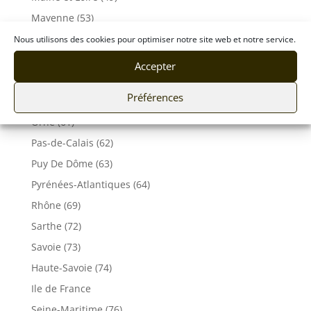
Mayenne (53)
Lot (46)
Nous utilisons des cookies pour optimiser notre site web et notre service.
Meuse (55)
Accepter
Morbihan (56)
Préférences
Moselle (57)
Orne (61)
Pas-de-Calais (62)
Puy De Dôme (63)
Pyrénées-Atlantiques (64)
Rhône (69)
Sarthe (72)
Savoie (73)
Haute-Savoie (74)
Ile de France
Seine-Maritime (76)