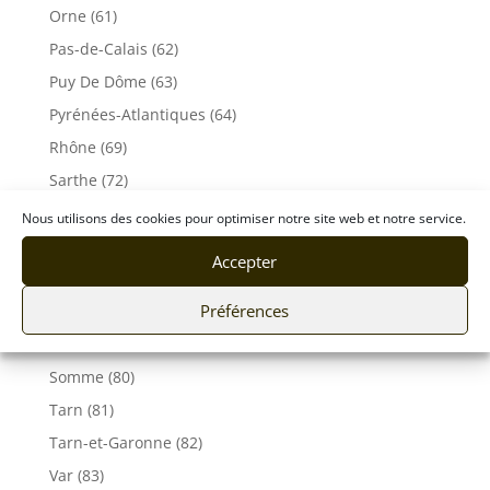
Orne (61)
Pas-de-Calais (62)
Puy De Dôme (63)
Pyrénées-Atlantiques (64)
Rhône (69)
Sarthe (72)
Savoie (73)
Nous utilisons des cookies pour optimiser notre site web et notre service.
Haute-Savoie (74)
Accepter
Ile de France
Préférences
Seine-Maritime (76)
Seine et Marne (77)
Somme (80)
Tarn (81)
Tarn-et-Garonne (82)
Var (83)