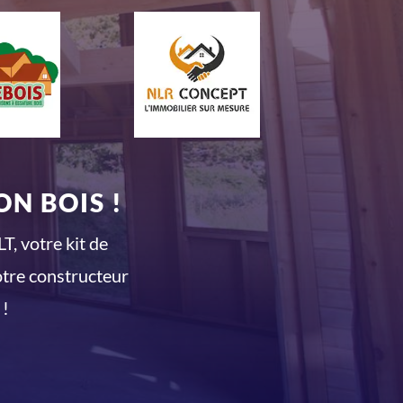
N BOIS !
T, votre kit de
otre constructeur
 !