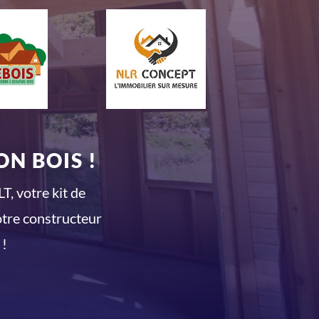
N BOIS !
T, votre kit de
otre constructeur
 !