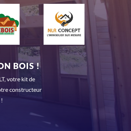
N BOIS !
T, votre kit de
otre constructeur
 !