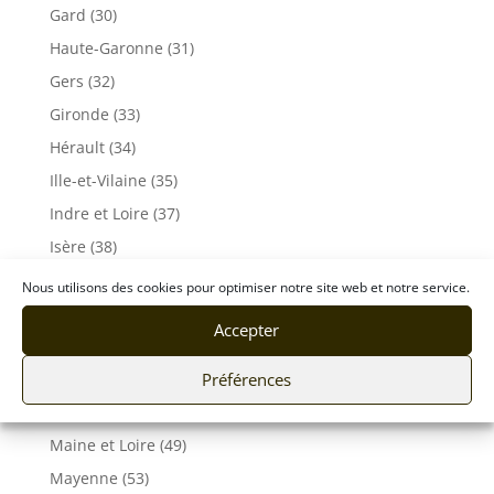
Gard (30)
Haute-Garonne (31)
Gers (32)
Gironde (33)
Hérault (34)
Ille-et-Vilaine (35)
Indre et Loire (37)
Isère (38)
Jura (39)
Nous utilisons des cookies pour optimiser notre site web et notre service.
Landes (40)
Accepter
Loire (42)
Préférences
Loire-Atlantique (44)
Loiret (45)
Maine et Loire (49)
Mayenne (53)