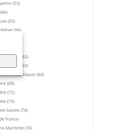
enne (53)
 (46)
se (55)
bihan (56)
elle (57)
e (61)
-de-Calais (62)
 De Dôme (63)
énées-Atlantiques (64)
ne (69)
the (72)
oie (73)
te-Savoie (74)
 de France
ne-Maritime (76)