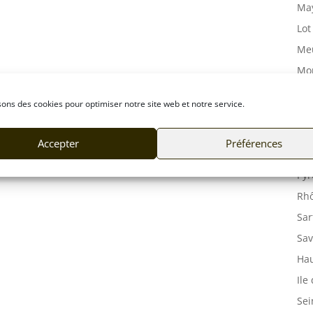
May
Lot
Meu
Mor
Mos
sons des cookies pour optimiser notre site web et notre service.
Orn
Pas
Accepter
Préférences
Puy
Pyr
Rhô
Sar
Sav
Hau
Ile
Sei