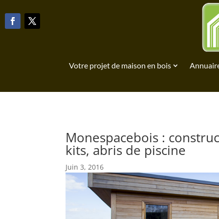
Votre projet de maison en bois
Annuaire
Monespacebois : construct
kits, abris de piscine
Juin 3, 2016