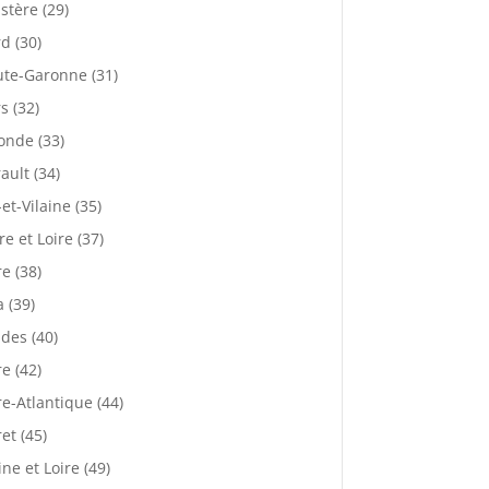
istère (29)
d (30)
te-Garonne (31)
s (32)
onde (33)
ault (34)
-et-Vilaine (35)
re et Loire (37)
re (38)
a (39)
des (40)
re (42)
re-Atlantique (44)
ret (45)
ne et Loire (49)