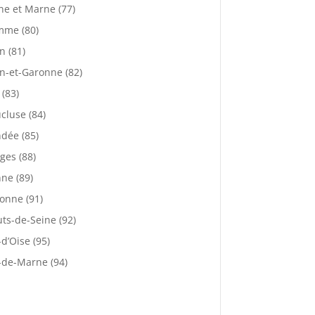
ne et Marne (77)
mme (80)
n (81)
n-et-Garonne (82)
 (83)
cluse (84)
dée (85)
ges (88)
ne (89)
onne (91)
ts-de-Seine (92)
-d’Oise (95)
-de-Marne (94)