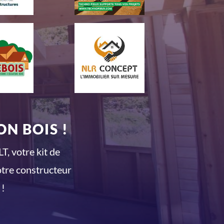
N BOIS !
T, votre kit de
otre constructeur
 !