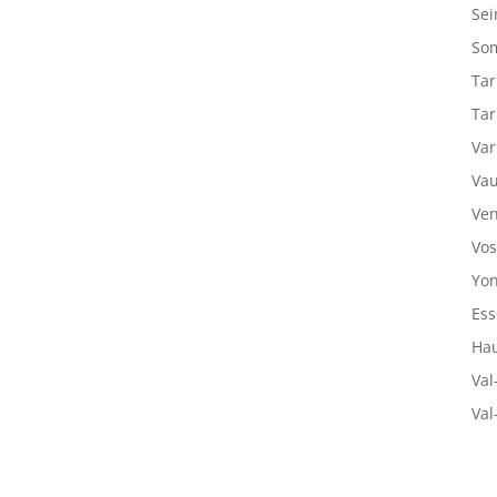
Sei
So
Tar
Tar
Var
Vau
Ven
Vos
Yon
Ess
Hau
Val
Val