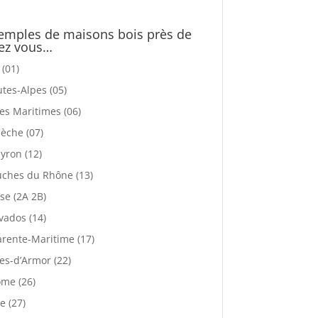
emples de maisons bois près de
ez vous…
 (01)
tes-Alpes (05)
es Maritimes (06)
èche (07)
yron (12)
ches du Rhône (13)
se (2A 2B)
vados (14)
rente-Maritime (17)
es-d’Armor (22)
me (26)
e (27)