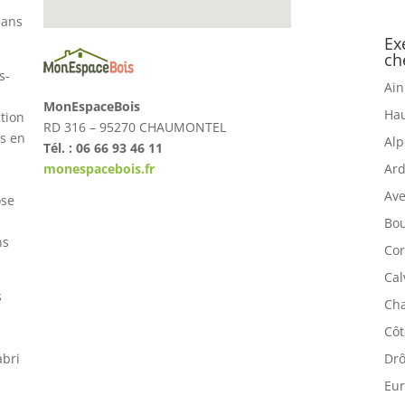
dans
Ex
ch
s-
Ain
MonEspaceBois
Hau
tion
RD 316 – 95270 CHAUMONTEL
s en
Alp
Tél. : 06 66 93 46 11
Ard
monespacebois.fr
Ave
ose
Bou
ns
Cor
Cal
s
Cha
Côt
Drô
abri
Eur