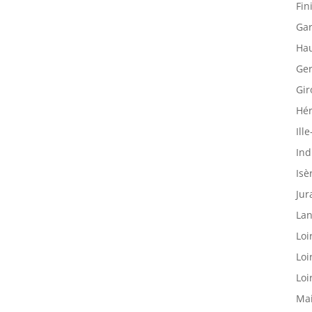
Fin
Gar
Hau
Ger
Gir
Hér
Ille
Ind
Isè
Jur
Lan
Loi
Loi
Loi
Mai