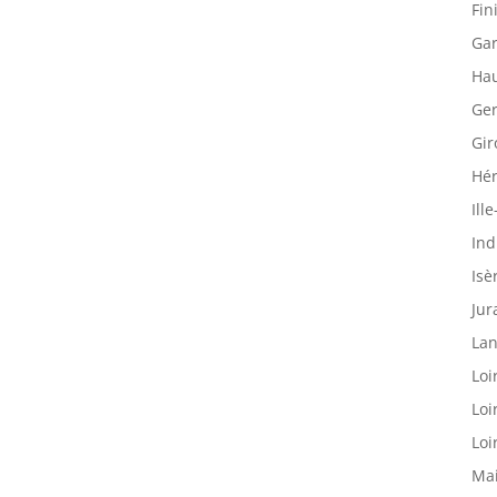
Fin
Gar
Hau
Ger
Gir
Hér
Ille
Ind
Isè
Jur
Lan
Loi
Loi
Loi
Mai