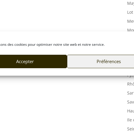
May
Lot
Meu
Mor
Mos
sons des cookies pour optimiser notre site web et notre service.
Orn
Pas
Accepter
Préférences
Puy
Pyr
Rhô
Sar
Sav
Hau
Ile
Sei