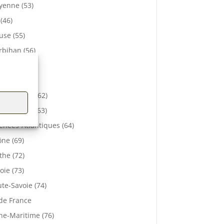
enne (53)
 (46)
se (55)
bihan (56)
elle (57)
e (61)
-de-Calais (62)
 De Dôme (63)
énées-Atlantiques (64)
ne (69)
the (72)
oie (73)
te-Savoie (74)
 de France
ne-Maritime (76)