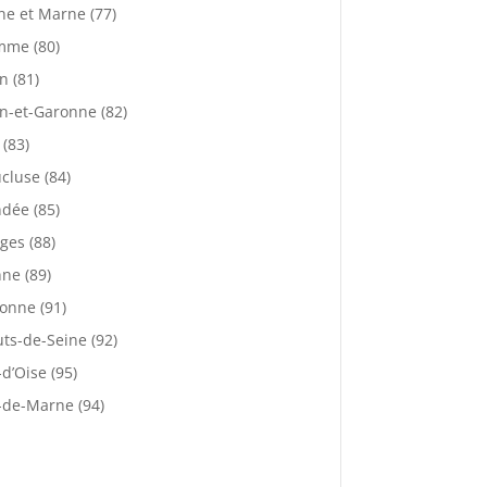
ne et Marne (77)
mme (80)
n (81)
n-et-Garonne (82)
 (83)
cluse (84)
dée (85)
ges (88)
ne (89)
onne (91)
ts-de-Seine (92)
-d’Oise (95)
-de-Marne (94)