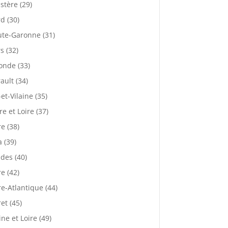
istère (29)
d (30)
te-Garonne (31)
s (32)
onde (33)
ault (34)
-et-Vilaine (35)
re et Loire (37)
re (38)
a (39)
des (40)
re (42)
re-Atlantique (44)
ret (45)
ne et Loire (49)