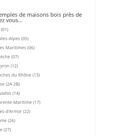
emples de maisons bois près de
ez vous…
 (01)
tes-Alpes (05)
es Maritimes (06)
èche (07)
yron (12)
ches du Rhône (13)
se (2A 2B)
vados (14)
rente-Maritime (17)
es-d’Armor (22)
me (26)
e (27)