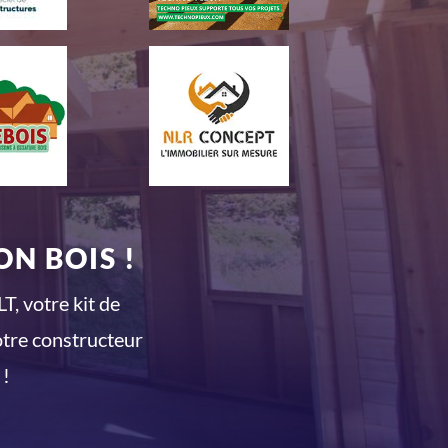
N BOIS !
T, votre kit de
otre constructeur
 !