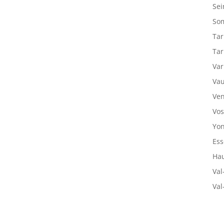
Sei
So
Tar
Tar
Var
Vau
Ven
Vos
Yon
Ess
Hau
Val
Val