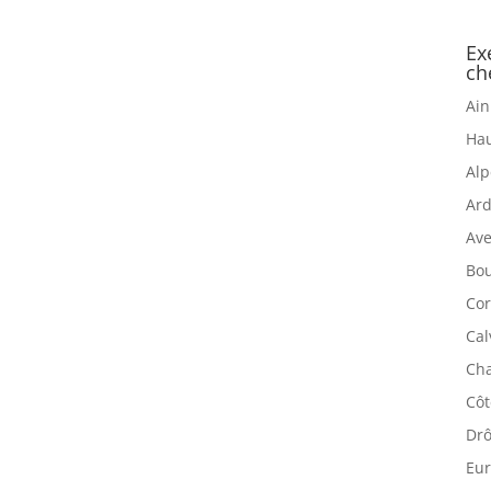
Ex
ch
Ain
Hau
Alp
Ard
Ave
Bou
Cor
Cal
Cha
Côt
Drô
Eur