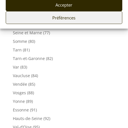
Accepter
Haute-Savoie (74)
Ile de France
Préférences
Seine-Maritime (76)
Seine et Marne (77)
Somme (80)
Tarn (81)
Tarn-et-Garonne (82)
Var (83)
Vaucluse (84)
Vendée (85)
Vosges (88)
Yonne (89)
Essonne (91)
Hauts-de-Seine (92)
Val-d’Oise (95)