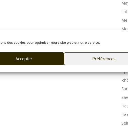
May
Lot
Meu
Mor
Mos
sons des cookies pour optimiser notre site web et notre service.
Orn
Pas
Accepter
Préférences
Puy
Pyr
Rhô
Sar
Sav
Hau
Ile
Sei