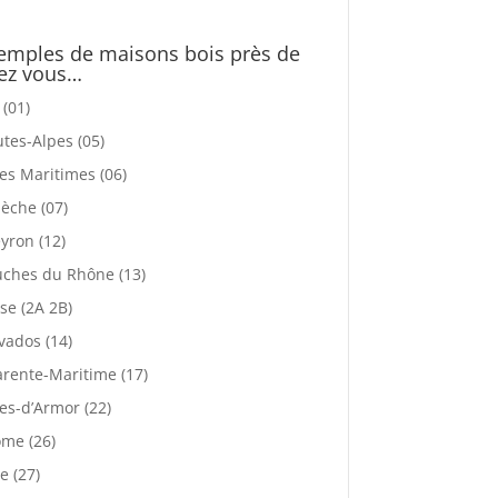
emples de maisons bois près de
ez vous…
 (01)
tes-Alpes (05)
es Maritimes (06)
èche (07)
yron (12)
ches du Rhône (13)
se (2A 2B)
vados (14)
rente-Maritime (17)
es-d’Armor (22)
me (26)
e (27)