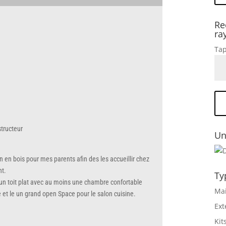
Re
ra
Tap
structeur
Un
n en bois pour mes parents afin des les accueillir chez
nt.
Ty
’un toit plat avec au moins une chambre confortable
Mai
 et le un grand open Space pour le salon cuisine.
Ext
Kit