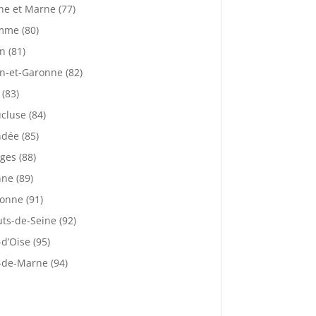
ne et Marne (77)
mme (80)
n (81)
n-et-Garonne (82)
 (83)
cluse (84)
dée (85)
ges (88)
ne (89)
onne (91)
ts-de-Seine (92)
-d’Oise (95)
-de-Marne (94)