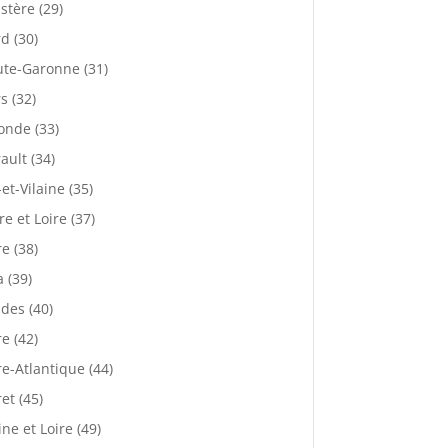
istère (29)
d (30)
te-Garonne (31)
s (32)
onde (33)
ault (34)
-et-Vilaine (35)
re et Loire (37)
re (38)
a (39)
des (40)
re (42)
re-Atlantique (44)
ret (45)
ne et Loire (49)