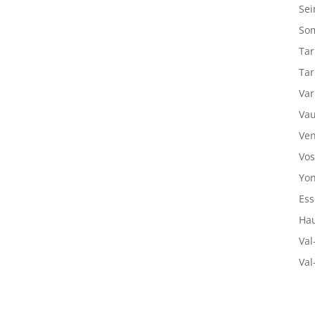
Sei
So
Tar
Tar
Var
Vau
Ven
Vos
Yon
Ess
Hau
Val
Val