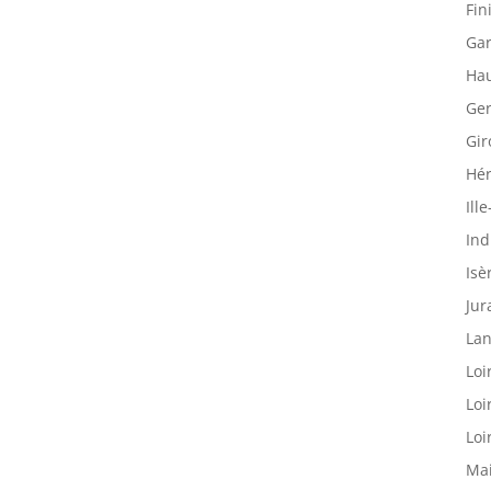
Fin
Gar
Hau
Ger
Gir
Hér
Ille
Ind
Isè
Jur
Lan
Loi
Loi
Loi
Mai