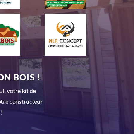
N BOIS !
T, votre kit de
otre constructeur
 !