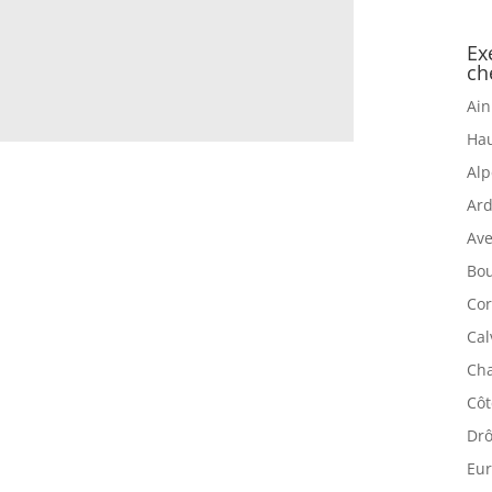
Ex
ch
Ain
Hau
Alp
Ard
Ave
Bou
Cor
Cal
Cha
Côt
Drô
Eur