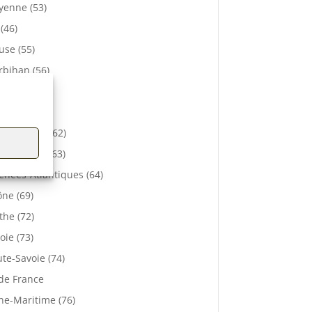
enne (53)
 (46)
se (55)
bihan (56)
elle (57)
e (61)
-de-Calais (62)
 De Dôme (63)
énées-Atlantiques (64)
ne (69)
the (72)
oie (73)
te-Savoie (74)
 de France
ne-Maritime (76)