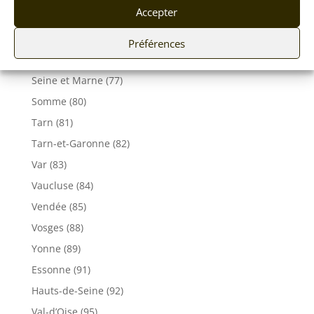
Accepter
Haute-Savoie (74)
Ile de France
Préférences
Seine-Maritime (76)
Seine et Marne (77)
Somme (80)
Tarn (81)
Tarn-et-Garonne (82)
Var (83)
Vaucluse (84)
Vendée (85)
Vosges (88)
Yonne (89)
Essonne (91)
Hauts-de-Seine (92)
Val-d’Oise (95)