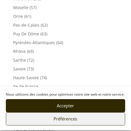
Moselle (57)
Orne (61)
Pas-de-Calais (62)
Puy De Dôme (63)
Pyrénées-Atlantiques (64)
Rhône (69)
Sarthe (72)
Savoie (73)
Haute-Savoie (74)
Ile de France
Nous utilisons des cookies pour optimiser notre site web et notre service.
Seine-Maritime (76)
Seine et Marne (77)
Accepter
Somme (80)
Préférences
Tarn (81)
Tarn-et-Garonne (82)