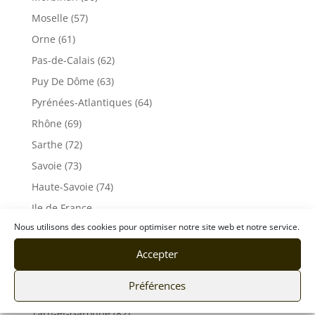
Moselle (57)
Orne (61)
Pas-de-Calais (62)
Puy De Dôme (63)
Pyrénées-Atlantiques (64)
Rhône (69)
Sarthe (72)
Savoie (73)
Haute-Savoie (74)
Ile de France
Nous utilisons des cookies pour optimiser notre site web et notre service.
Seine-Maritime (76)
Seine et Marne (77)
Accepter
Somme (80)
Préférences
Tarn (81)
Tarn-et-Garonne (82)