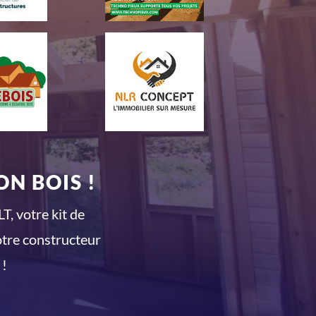
N BOIS !
T, votre kit de
otre constructeur
 !