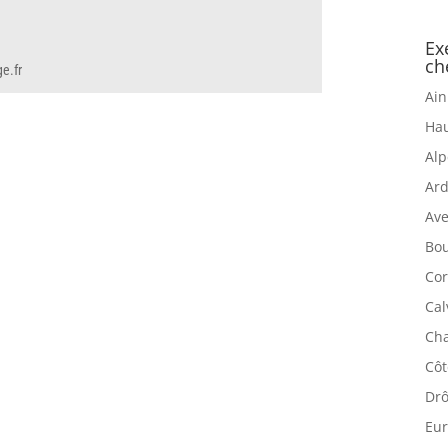
Ex
ch
e.fr
Ain
Hau
Alp
Ard
Ave
Bou
Cor
Cal
Cha
Côt
Drô
Eur