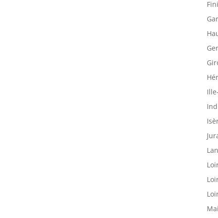
Fin
Gar
Hau
Ger
Gir
Hér
Ille
Ind
Isè
Jur
Lan
Loi
Loi
Loi
Mai