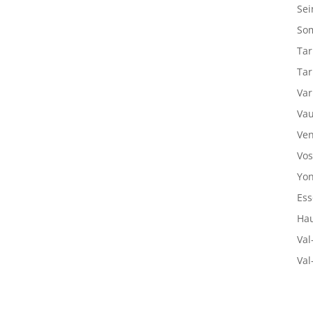
Sei
So
Tar
Tar
Var
Vau
Ven
Vos
Yon
Ess
Hau
Val
Val