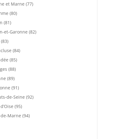
ne et Marne (77)
mme (80)
n (81)
n-et-Garonne (82)
 (83)
cluse (84)
dée (85)
ges (88)
ne (89)
onne (91)
ts-de-Seine (92)
-d’Oise (95)
-de-Marne (94)