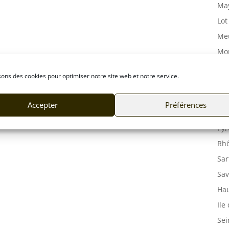
May
Lot
Meu
Mor
Mos
sons des cookies pour optimiser notre site web et notre service.
Orn
Pas
Accepter
Préférences
Puy
Pyr
Rhô
Sar
Sav
Hau
Ile
Sei