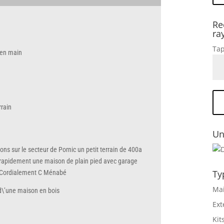
Re
ra
Tap
é en main
rrain
Un
ns sur le secteur de Pornic un petit terrain de 400a
 rapidement une maison de plain pied avec garage
Ty
 Cordialement C Ménabé
Mai
 d\’une maison en bois
Ext
Kit