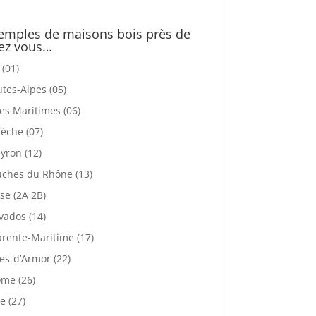
emples de maisons bois près de
ez vous…
 (01)
tes-Alpes (05)
es Maritimes (06)
èche (07)
yron (12)
ches du Rhône (13)
se (2A 2B)
vados (14)
rente-Maritime (17)
es-d’Armor (22)
me (26)
e (27)