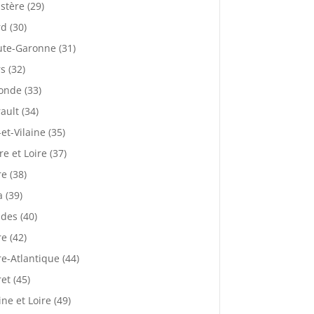
istère (29)
d (30)
te-Garonne (31)
s (32)
onde (33)
ault (34)
-et-Vilaine (35)
re et Loire (37)
re (38)
a (39)
des (40)
re (42)
re-Atlantique (44)
ret (45)
ne et Loire (49)