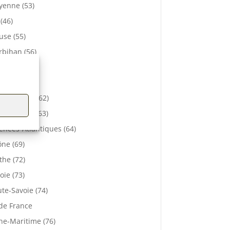
enne (53)
 (46)
se (55)
bihan (56)
elle (57)
e (61)
-de-Calais (62)
 De Dôme (63)
énées-Atlantiques (64)
ne (69)
the (72)
oie (73)
te-Savoie (74)
 de France
ne-Maritime (76)