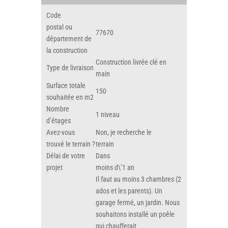
Code
postal ou
77670
département de
la construction
Construction livrée clé en
Type de livraison
main
Surface totale
150
souhaitée en m2
Nombre
1 niveau
d’étages
Avez-vous
Non, je recherche le
trouvé le terrain ?
terrain
Délai de votre
Dans
projet
moins d\’1 an
Il faut au moins 3 chambres (2
ados et les parents). Un
garage fermé, un jardin. Nous
souhaitons installé un poêle
qui chaufferait