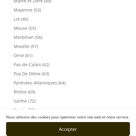
Maine et Loire (49)
Mayenne (53)
Lot (46)
Meuse (55)
Morbihan (56)
Moselle (57)
Orne (61)
Pas-de-Calais (62)
Puy De Dôme (63)
Pyrénées-Atlantiques (64)
Rhône (69)
Sarthe (72)
Savoie (73)
Nous utilisons des cookies pour optimiser notre site web et notre service.
Haute-Savoie (74)
Ile de France
Accepter