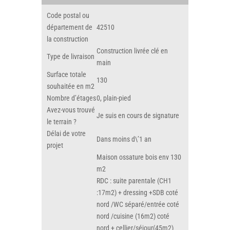
Code postal ou
département de
42510
la construction
Construction livrée clé en
Type de livraison
main
Surface totale
130
souhaitée en m2
Nombre d’étages
0, plain-pied
Avez-vous trouvé
Je suis en cours de signature
le terrain ?
Délai de votre
Dans moins d\’1 an
projet
Maison ossature bois env 130
m2
RDC : suite parentale (CH1
:17m2) + dressing +SDB coté
nord /WC séparé/entrée coté
nord /cuisine (16m2) coté
nord + cellier/séjour(45m2)