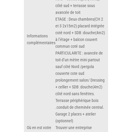
côté sud + terrasse sous
avancée de toit
ETAGE : Deux chambres(CH 2
et 3 2x15m2) placard intégrée
coté nord + SDB :douche(4m2)
Informations
à l’étage + balcon couvert
complémentaires
commun coté sud
PARTICULARITE : avancée de
toit d’un mètre mini partout
sauf côté Nord /pergola
couverte cote sud
prolongement salon/ Dressing
+ cellier + SDB :douche(4m2)
côté nord sans fenêtres.
Terrasse périphérique bois
.conduit de cheminée central.
Garage 2 places + atelier
(optionnel)
Où en est votre
Trouver une entreprise