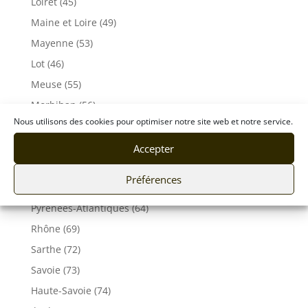
Loiret (45)
Maine et Loire (49)
Mayenne (53)
Lot (46)
Meuse (55)
Morbihan (56)
Nous utilisons des cookies pour optimiser notre site web et notre service.
Moselle (57)
Orne (61)
Accepter
Pas-de-Calais (62)
Préférences
Puy De Dôme (63)
Pyrénées-Atlantiques (64)
Rhône (69)
Sarthe (72)
Savoie (73)
Haute-Savoie (74)