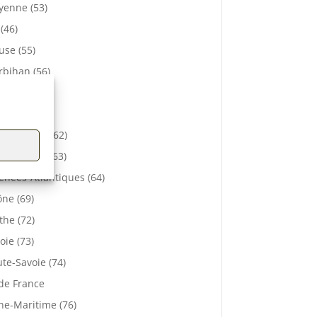
enne (53)
 (46)
se (55)
bihan (56)
elle (57)
e (61)
-de-Calais (62)
 De Dôme (63)
énées-Atlantiques (64)
ne (69)
the (72)
oie (73)
te-Savoie (74)
 de France
ne-Maritime (76)