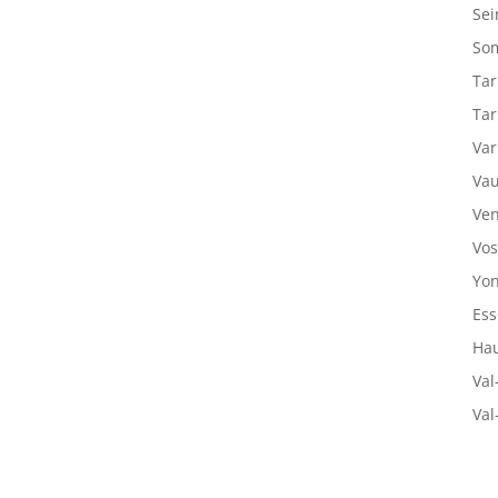
Sei
So
Tar
Tar
Var
Vau
Ven
Vos
Yon
Ess
Hau
Val
Val