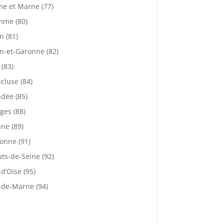
ne et Marne (77)
mme (80)
n (81)
n-et-Garonne (82)
 (83)
cluse (84)
dée (85)
ges (88)
ne (89)
onne (91)
ts-de-Seine (92)
-d’Oise (95)
-de-Marne (94)