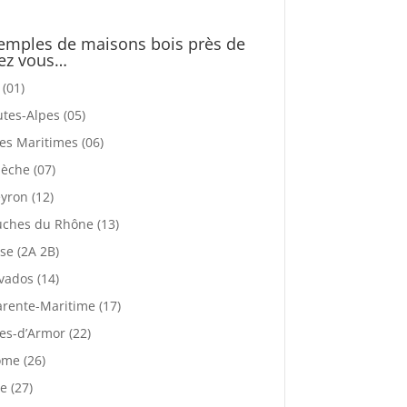
emples de maisons bois près de
ez vous…
 (01)
tes-Alpes (05)
es Maritimes (06)
èche (07)
yron (12)
ches du Rhône (13)
se (2A 2B)
vados (14)
rente-Maritime (17)
es-d’Armor (22)
me (26)
e (27)