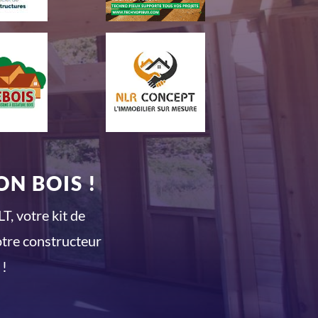
N BOIS !
T, votre kit de
otre constructeur
 !