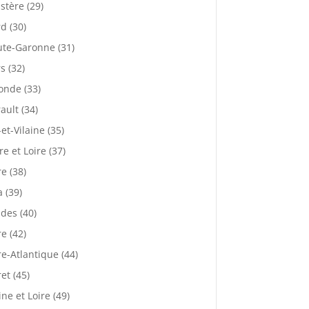
istère (29)
d (30)
te-Garonne (31)
s (32)
onde (33)
ault (34)
-et-Vilaine (35)
re et Loire (37)
re (38)
a (39)
des (40)
re (42)
re-Atlantique (44)
ret (45)
ne et Loire (49)