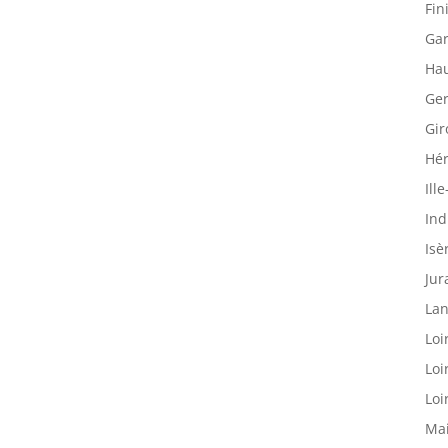
Fin
Gar
Hau
Ger
Gir
Hér
Ille
Ind
Isè
Jur
Lan
Loi
Loi
Loi
Mai