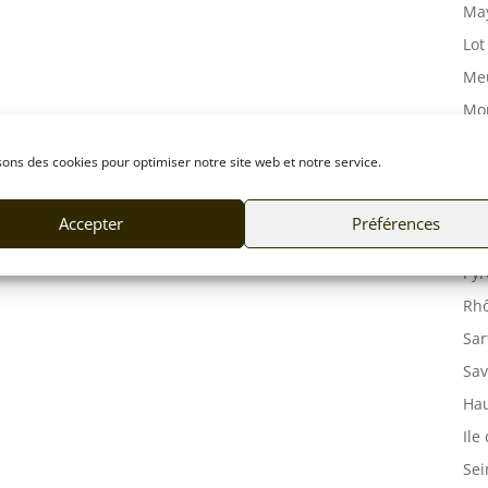
May
Lot
Meu
Mor
Mos
sons des cookies pour optimiser notre site web et notre service.
Orn
Pas
Accepter
Préférences
Puy
Pyr
Rhô
Sar
Sav
Hau
Ile
Sei