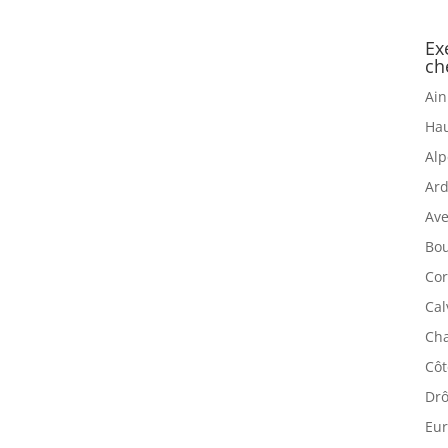
Ex
ch
Ain
Hau
Alp
Ard
Ave
Bou
Cor
Cal
Cha
Côt
Drô
Eur