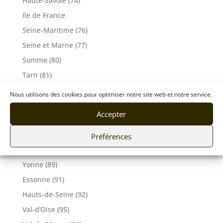
Haute-Savoie (74)
Ile de France
Seine-Maritime (76)
Seine et Marne (77)
Somme (80)
Tarn (81)
Tarn-et-Garonne (82)
Nous utilisons des cookies pour optimiser notre site web et notre service.
Var (83)
Accepter
Vaucluse (84)
Vendée (85)
Préférences
Vosges (88)
Yonne (89)
Essonne (91)
Hauts-de-Seine (92)
Val-d’Oise (95)