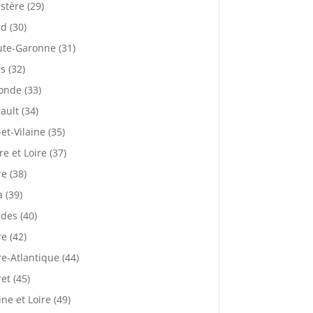
istère (29)
d (30)
te-Garonne (31)
s (32)
onde (33)
ault (34)
-et-Vilaine (35)
re et Loire (37)
re (38)
a (39)
des (40)
re (42)
re-Atlantique (44)
ret (45)
ne et Loire (49)