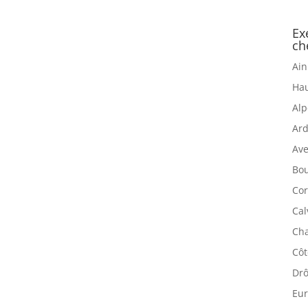
Ex
ch
Ain
Hau
Alp
Ard
Ave
Bou
Cor
Cal
Cha
Côt
Drô
Eur