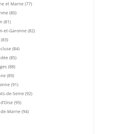
ne et Marne (77)
mme (80)
n (81)
n-et-Garonne (82)
 (83)
cluse (84)
dée (85)
ges (88)
ne (89)
onne (91)
ts-de-Seine (92)
-d’Oise (95)
-de-Marne (94)