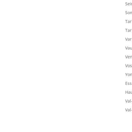
Sei
So
Tar
Tar
Var
Vau
Ven
Vos
Yon
Ess
Hau
Val
Val