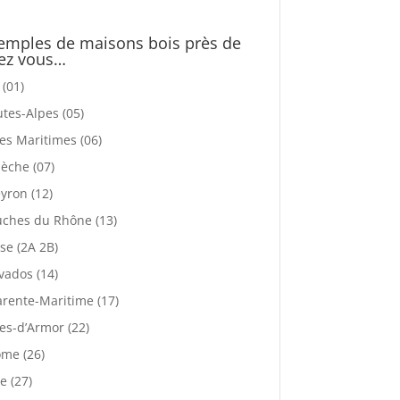
emples de maisons bois près de
ez vous…
 (01)
tes-Alpes (05)
es Maritimes (06)
èche (07)
yron (12)
ches du Rhône (13)
se (2A 2B)
vados (14)
rente-Maritime (17)
es-d’Armor (22)
me (26)
e (27)