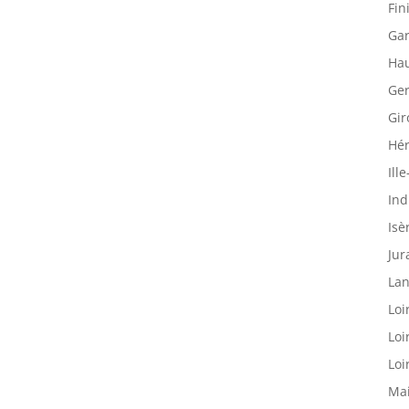
Fin
Gar
Hau
Ger
Gir
Hér
Ille
Ind
Isè
Jur
Lan
Loi
Loi
Loi
Mai