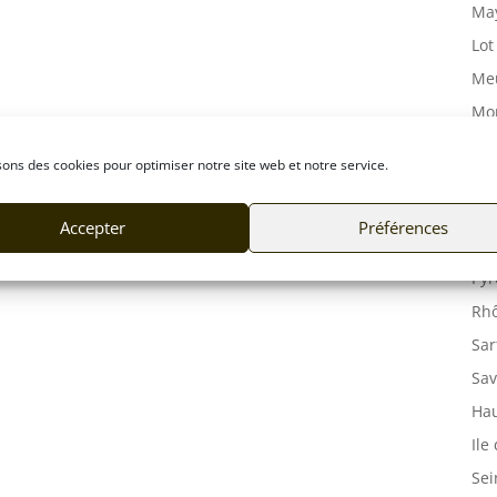
May
Lot
Meu
Mor
Mos
sons des cookies pour optimiser notre site web et notre service.
Orn
Pas
Accepter
Préférences
Puy
Pyr
Rhô
Sar
Sav
Hau
Ile
Sei