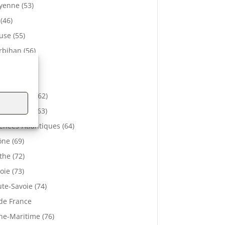
enne (53)
 (46)
se (55)
bihan (56)
elle (57)
e (61)
-de-Calais (62)
 De Dôme (63)
énées-Atlantiques (64)
ne (69)
the (72)
oie (73)
te-Savoie (74)
 de France
ne-Maritime (76)