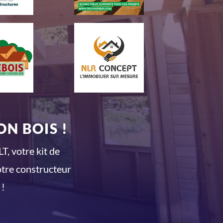
N BOIS !
T, votre kit de
otre constructeur
 !