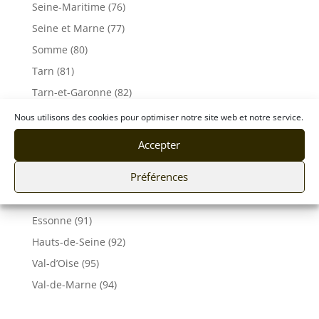
Seine-Maritime (76)
Seine et Marne (77)
Somme (80)
Tarn (81)
Tarn-et-Garonne (82)
Var (83)
Nous utilisons des cookies pour optimiser notre site web et notre service.
Vaucluse (84)
Accepter
Vendée (85)
Préférences
Vosges (88)
Yonne (89)
Essonne (91)
Hauts-de-Seine (92)
Val-d’Oise (95)
Val-de-Marne (94)