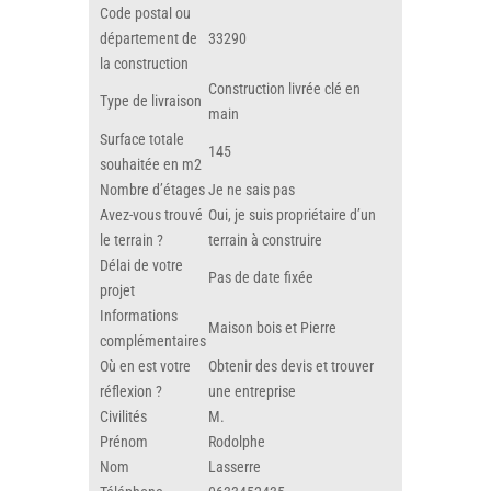
Code postal ou
département de
33290
la construction
Construction livrée clé en
Type de livraison
main
Surface totale
145
souhaitée en m2
Nombre d’étages
Je ne sais pas
Avez-vous trouvé
Oui, je suis propriétaire d’un
le terrain ?
terrain à construire
Délai de votre
Pas de date fixée
projet
Informations
Maison bois et Pierre
complémentaires
Où en est votre
Obtenir des devis et trouver
réflexion ?
une entreprise
Civilités
M.
Prénom
Rodolphe
Nom
Lasserre