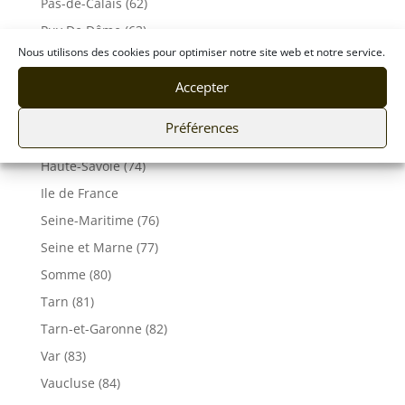
Pas-de-Calais (62)
Puy De Dôme (63)
Nous utilisons des cookies pour optimiser notre site web et notre service.
Pyrénées-Atlantiques (64)
Rhône (69)
Accepter
Sarthe (72)
Préférences
Savoie (73)
Haute-Savoie (74)
Ile de France
Seine-Maritime (76)
Seine et Marne (77)
Somme (80)
Tarn (81)
Tarn-et-Garonne (82)
Var (83)
Vaucluse (84)