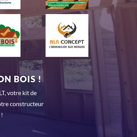
N BOIS !
T, votre kit de
otre constructeur
 !