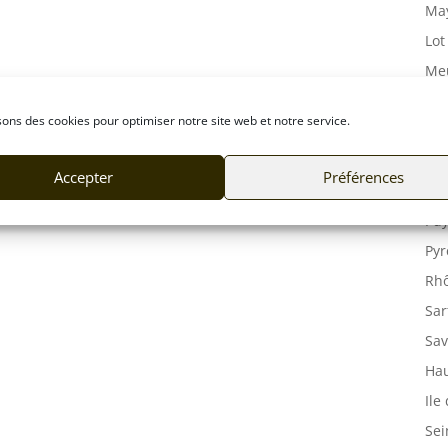
May
Lot
Meu
Mor
sons des cookies pour optimiser notre site web et notre service.
Mos
Orn
Accepter
Préférences
Pas
Puy
Pyr
Rhô
Sar
Sav
Hau
Ile
Sei