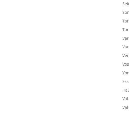
Sei
So
Tar
Tar
Var
Vau
Ven
Vos
Yon
Ess
Hau
Val
Val