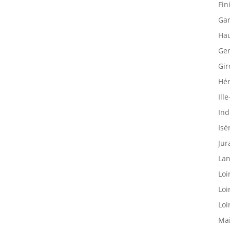
Fin
Gar
Hau
Ger
Gir
Hér
Ille
Ind
Isè
Jur
Lan
Loi
Loi
Loi
Mai