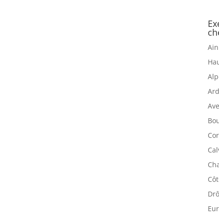
Ex
ch
Ain
Hau
Alp
Ard
Ave
Bou
Cor
Cal
Cha
Côt
Drô
Eur