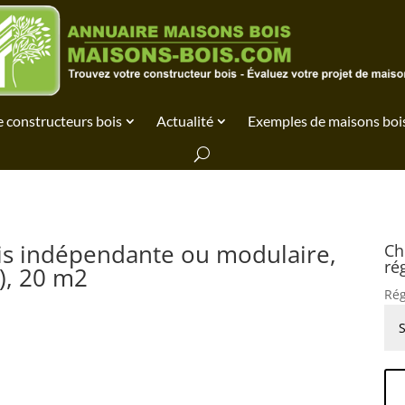
 constructeurs bois
Actualité
Exemples de maisons boi
ois indépendante ou modulaire,
Ch
ré
), 20 m2
Rég