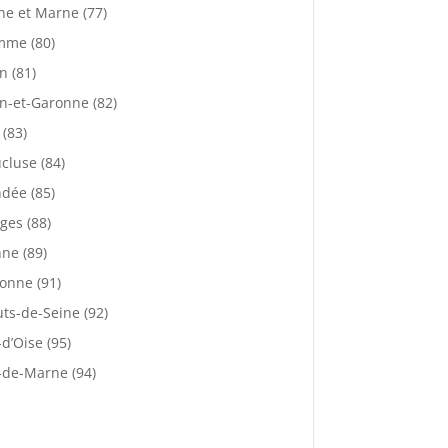
ne et Marne (77)
mme (80)
n (81)
n-et-Garonne (82)
 (83)
cluse (84)
dée (85)
ges (88)
ne (89)
onne (91)
ts-de-Seine (92)
-d’Oise (95)
-de-Marne (94)