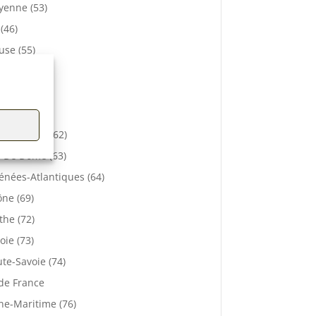
enne (53)
 (46)
se (55)
bihan (56)
elle (57)
e (61)
-de-Calais (62)
 De Dôme (63)
énées-Atlantiques (64)
ne (69)
the (72)
oie (73)
te-Savoie (74)
 de France
ne-Maritime (76)