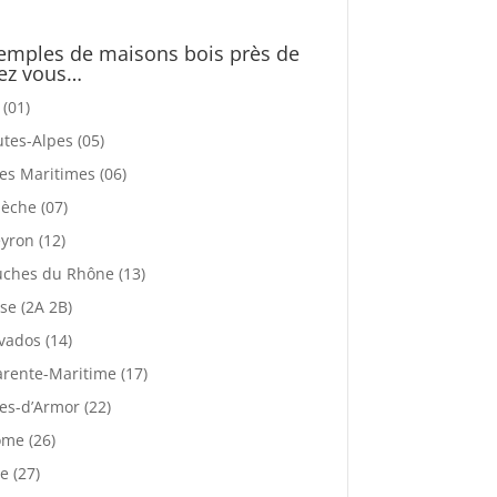
emples de maisons bois près de
ez vous…
 (01)
tes-Alpes (05)
es Maritimes (06)
èche (07)
yron (12)
ches du Rhône (13)
se (2A 2B)
vados (14)
rente-Maritime (17)
es-d’Armor (22)
me (26)
e (27)