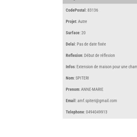
CodePostal
: 83136
Projet
: Autre
Surface
: 20
Delai
: Pas de date fixée
Reflexion
: Début de réflexion
Infos
: Extension de maison pour une cham
Nom
: SPITERI
Prenom
: ANNE-MARIE
Email
: amf.spiteri@gmail.com
Telephone
: 0494049913