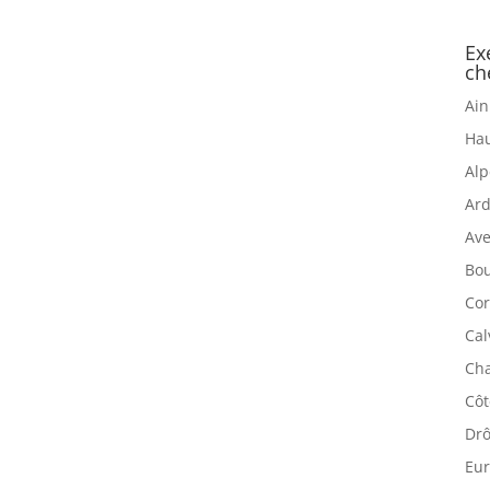
Ex
ch
Ain
Hau
Alp
Ard
Ave
Bou
Cor
Cal
Cha
Côt
Drô
Eur