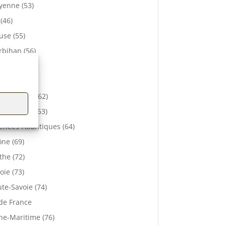
enne (53)
 (46)
se (55)
bihan (56)
elle (57)
e (61)
-de-Calais (62)
 De Dôme (63)
énées-Atlantiques (64)
ne (69)
the (72)
oie (73)
te-Savoie (74)
 de France
ne-Maritime (76)