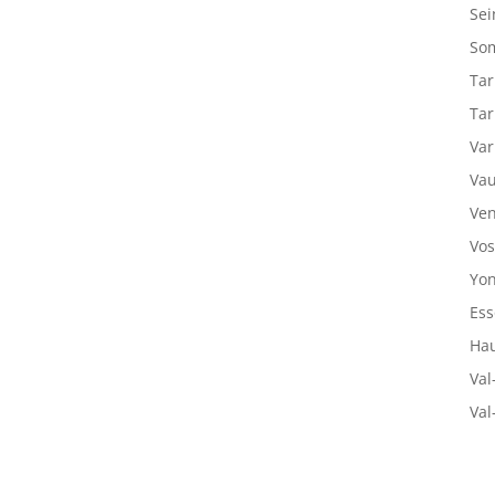
Sei
So
Tar
Tar
Var
Vau
Ven
Vos
Yon
Ess
Hau
Val
Val