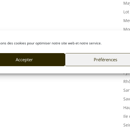
May
Lot
Meu
Mor
Mos
sons des cookies pour optimiser notre site web et notre service.
Orn
Pas
Accepter
Préférences
Puy
Pyr
Rhô
Sar
Sav
Hau
Ile
Sei