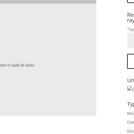
Re
ra
Tap
bre et Salle de bains
Un
Ty
Mai
Ext
Kit