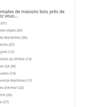
emples de maisons bois près de
ez vous…
 (01)
tes-Alpes (05)
es Maritimes (06)
èche (07)
yron (12)
ches du Rhône (13)
se (2A 2B)
vados (14)
rente-Maritime (17)
es-d’Armor (22)
me (26)
e (27)