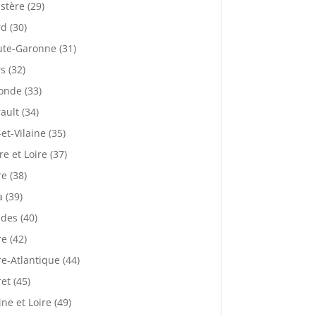
istère (29)
d (30)
te-Garonne (31)
s (32)
onde (33)
ault (34)
-et-Vilaine (35)
re et Loire (37)
re (38)
a (39)
des (40)
re (42)
re-Atlantique (44)
ret (45)
ne et Loire (49)