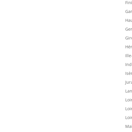
Fin
Gar
Hau
Ger
Gir
Hér
Ille
Ind
Isè
Jur
Lan
Loi
Loi
Loi
Mai