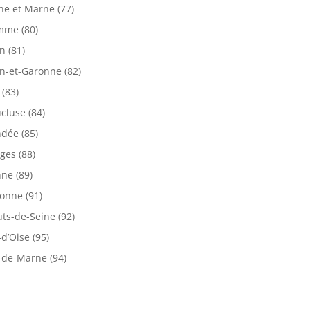
ne et Marne (77)
mme (80)
n (81)
n-et-Garonne (82)
 (83)
cluse (84)
dée (85)
ges (88)
ne (89)
onne (91)
ts-de-Seine (92)
-d’Oise (95)
-de-Marne (94)