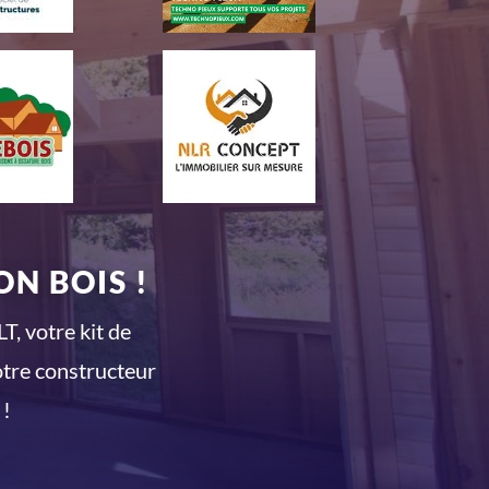
N BOIS !
T, votre kit de
otre constructeur
 !