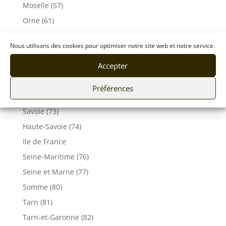
Moselle (57)
Orne (61)
Pas-de-Calais (62)
Nous utilisons des cookies pour optimiser notre site web et notre service.
Puy De Dôme (63)
Accepter
Pyrénées-Atlantiques (64)
Rhône (69)
Préférences
Sarthe (72)
Savoie (73)
Haute-Savoie (74)
Ile de France
Seine-Maritime (76)
Seine et Marne (77)
Somme (80)
Tarn (81)
Tarn-et-Garonne (82)