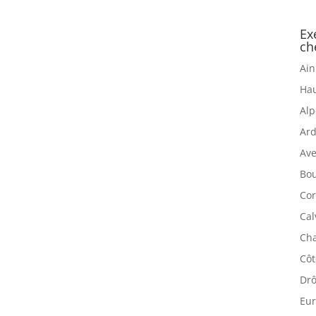
Ex
ch
Ain
Hau
Alp
Ard
Ave
Bou
Cor
Cal
Cha
Côt
Drô
Eur