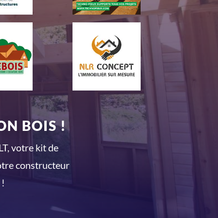
N BOIS !
T, votre kit de
otre constructeur
 !