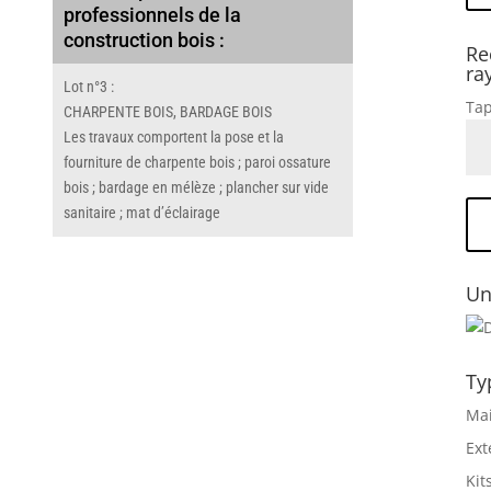
professionnels de la
construction bois :
Re
ra
Lot n°3 :
Tap
CHARPENTE BOIS, BARDAGE BOIS
Les travaux comportent la pose et la
fourniture de charpente bois ; paroi ossature
bois ; bardage en mélèze ; plancher sur vide
sanitaire ; mat d’éclairage
Un
Ty
Mai
Ext
Kit