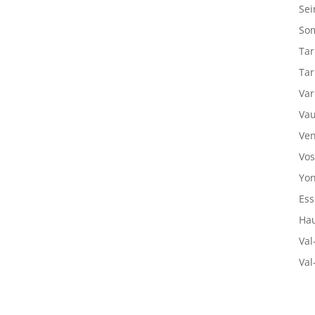
Sei
So
Tar
Tar
Var
Vau
Ven
Vos
Yon
Ess
Hau
Val
Val