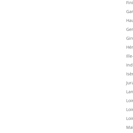
Fin
Gar
Hau
Ger
Gir
Hér
Ille
Ind
Isè
Jur
Lan
Loi
Loi
Loi
Mai