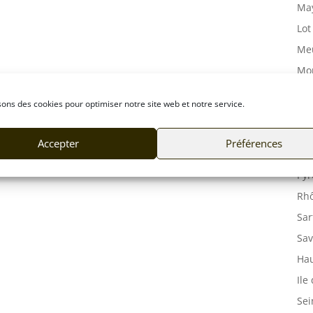
May
Lot
Meu
Mor
Mos
sons des cookies pour optimiser notre site web et notre service.
Orn
Pas
Accepter
Préférences
Puy
Pyr
Rhô
Sar
Sav
Hau
Ile
Sei