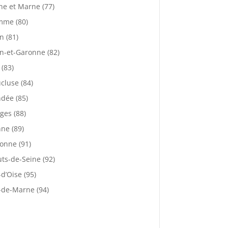
ne et Marne (77)
mme (80)
n (81)
n-et-Garonne (82)
 (83)
cluse (84)
dée (85)
ges (88)
ne (89)
onne (91)
ts-de-Seine (92)
-d’Oise (95)
-de-Marne (94)