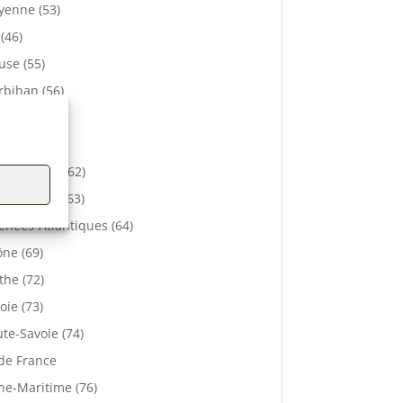
enne (53)
 (46)
se (55)
bihan (56)
elle (57)
e (61)
-de-Calais (62)
 De Dôme (63)
énées-Atlantiques (64)
ne (69)
the (72)
oie (73)
te-Savoie (74)
 de France
ne-Maritime (76)