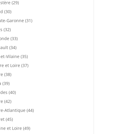
istère (29)
d (30)
te-Garonne (31)
s (32)
onde (33)
ault (34)
-et-Vilaine (35)
re et Loire (37)
re (38)
a (39)
des (40)
re (42)
re-Atlantique (44)
ret (45)
ne et Loire (49)