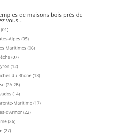
emples de maisons bois près de
ez vous…
 (01)
tes-Alpes (05)
es Maritimes (06)
èche (07)
yron (12)
ches du Rhône (13)
se (2A 2B)
vados (14)
rente-Maritime (17)
es-d’Armor (22)
me (26)
e (27)