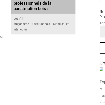
professionnels de la
construction bois :
Re
ra
Lot n°1 :
Tap
Maçonnerie – Ossature bois – Menuiseries
intérieures
eur
Un
Ty
Mai
Ext
Kit