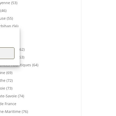
enne (53)
 (46)
se (55)
bihan (56)
elle (57)
e (61)
-de-Calais (62)
 De Dôme (63)
énées-Atlantiques (64)
ne (69)
the (72)
oie (73)
te-Savoie (74)
 de France
ne-Maritime (76)