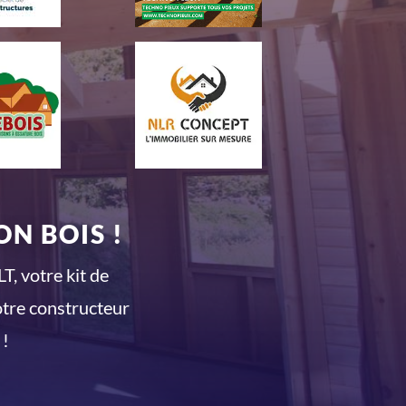
N BOIS !
T, votre kit de
otre constructeur
 !