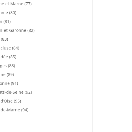
ne et Marne (77)
mme (80)
n (81)
n-et-Garonne (82)
 (83)
cluse (84)
dée (85)
ges (88)
ne (89)
onne (91)
ts-de-Seine (92)
-d’Oise (95)
-de-Marne (94)