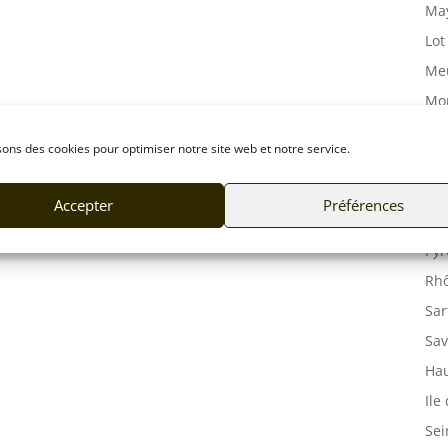
May
Lot
Meu
Mor
Mos
sons des cookies pour optimiser notre site web et notre service.
Orn
Pas
Accepter
Préférences
Puy
Pyr
Rhô
Sar
Sav
Hau
Ile
Sei