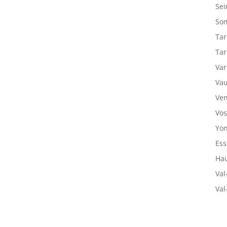
Sei
So
Tar
Tar
Var
Vau
Ven
Vos
Yon
Ess
Hau
Val
Val