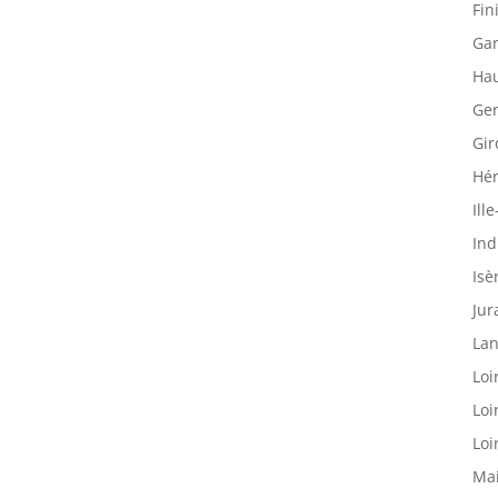
Fin
Gar
Hau
Ger
Gir
Hér
Ille
Ind
Isè
Jur
Lan
Loi
Loi
Loi
Mai