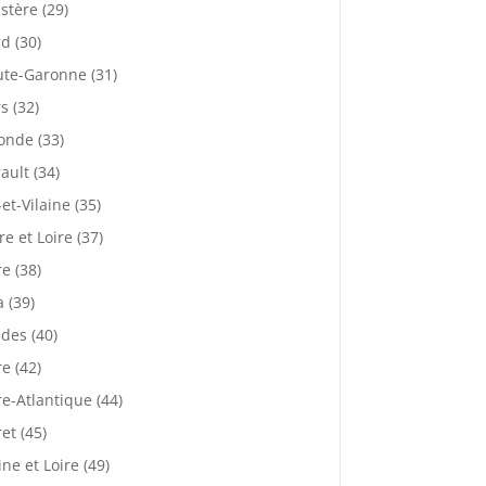
istère (29)
d (30)
te-Garonne (31)
s (32)
onde (33)
ault (34)
-et-Vilaine (35)
re et Loire (37)
re (38)
a (39)
des (40)
re (42)
re-Atlantique (44)
ret (45)
ne et Loire (49)