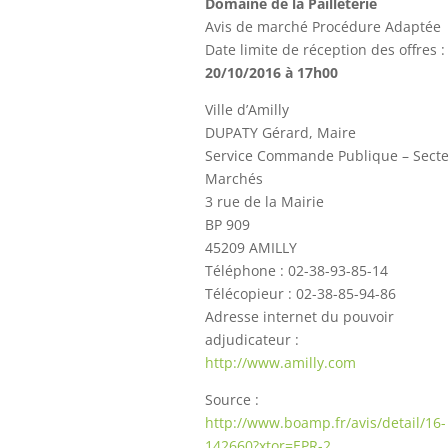
Domaine de la Pailleterie
Avis de marché Procédure Adaptée
Date limite de réception des offres :
20/10/2016 à 17h00
Ville d’Amilly
DUPATY Gérard, Maire
Service Commande Publique – Sect
Marchés
3 rue de la Mairie
BP 909
45209 AMILLY
Téléphone : 02-38-93-85-14
Télécopieur : 02-38-85-94-86
Adresse internet du pouvoir
adjudicateur :
http://www.amilly.com
Source :
http://www.boamp.fr/avis/detail/16-
142660?xtor=EPR-2