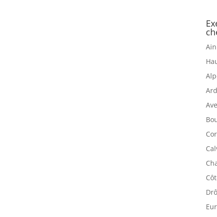
Ex
ch
Ain
Hau
Alp
Ard
Ave
Bou
Cor
Cal
Cha
Côt
Drô
Eur