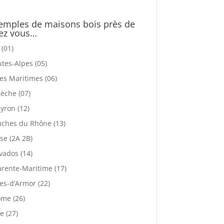
emples de maisons bois près de
ez vous…
 (01)
tes-Alpes (05)
es Maritimes (06)
èche (07)
yron (12)
ches du Rhône (13)
se (2A 2B)
vados (14)
rente-Maritime (17)
es-d’Armor (22)
me (26)
e (27)