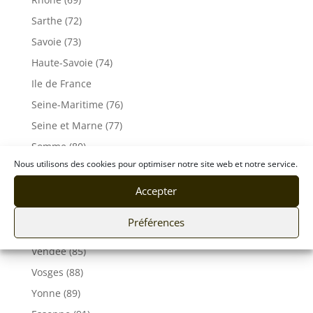
Sarthe (72)
Savoie (73)
Haute-Savoie (74)
Ile de France
Seine-Maritime (76)
Seine et Marne (77)
Somme (80)
Nous utilisons des cookies pour optimiser notre site web et notre service.
Tarn (81)
Tarn-et-Garonne (82)
Accepter
Var (83)
Préférences
Vaucluse (84)
Vendée (85)
Vosges (88)
Yonne (89)