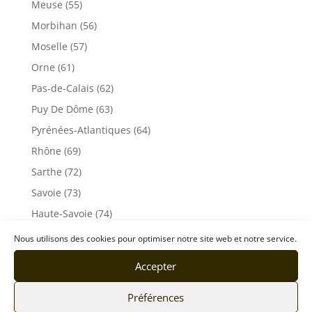
Meuse (55)
Morbihan (56)
Moselle (57)
Orne (61)
Pas-de-Calais (62)
Puy De Dôme (63)
Pyrénées-Atlantiques (64)
Rhône (69)
Sarthe (72)
Savoie (73)
Haute-Savoie (74)
Ile de France
Nous utilisons des cookies pour optimiser notre site web et notre service.
Seine-Maritime (76)
Accepter
Seine et Marne (77)
Préférences
Somme (80)