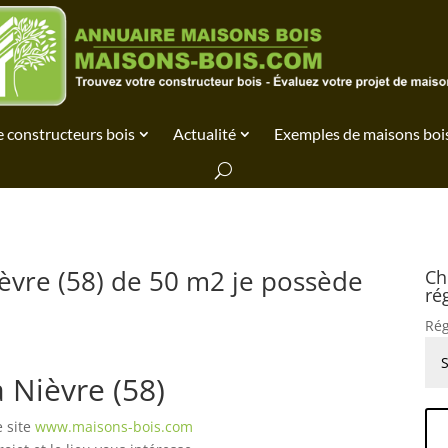
 constructeurs bois
Actualité
Exemples de maisons boi
èvre (58) de 50 m2 je possède
Ch
ré
Rég
 Nièvre (58)
e site
www.maisons-bois.com