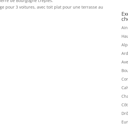
pierre de Bourgogne crépies.
ge pour 3 voitures, avec toit plat pour une terrasse au
Ex
ch
Ain
Hau
Alp
Ard
Ave
Bou
Cor
Cal
Cha
Côt
Drô
Eur