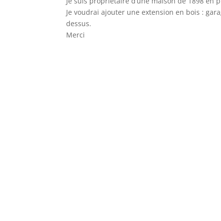
Je suis propriétaire d’une maison de 1898 en 
Je voudrai ajouter une extension en bois : gara
dessus.
Merci