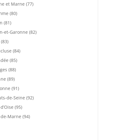
ne et Marne (77)
mme (80)
n (81)
n-et-Garonne (82)
 (83)
cluse (84)
dée (85)
ges (88)
ne (89)
onne (91)
ts-de-Seine (92)
-d’Oise (95)
-de-Marne (94)