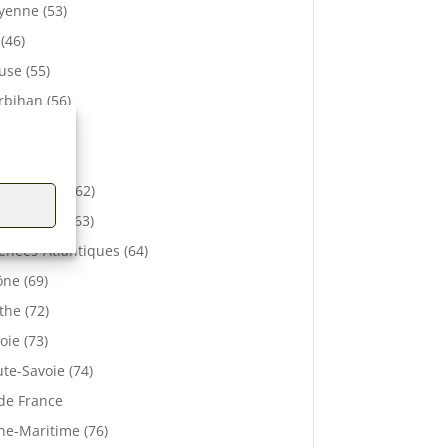
enne (53)
 (46)
se (55)
bihan (56)
elle (57)
e (61)
-de-Calais (62)
 De Dôme (63)
énées-Atlantiques (64)
ne (69)
the (72)
oie (73)
te-Savoie (74)
 de France
ne-Maritime (76)