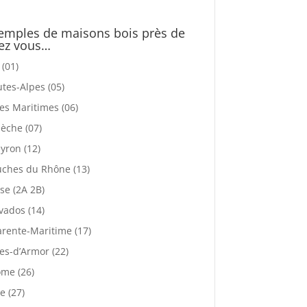
emples de maisons bois près de
ez vous…
 (01)
tes-Alpes (05)
es Maritimes (06)
èche (07)
yron (12)
ches du Rhône (13)
se (2A 2B)
vados (14)
rente-Maritime (17)
es-d’Armor (22)
me (26)
e (27)