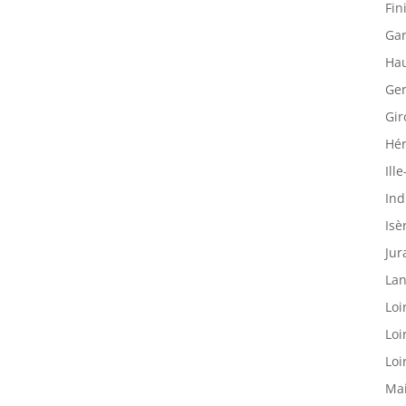
Fin
Gar
Hau
Ger
Gir
Hér
Ille
Ind
Isè
Jur
Lan
Loi
Loi
Loi
Mai