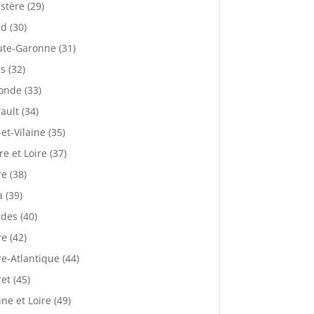
istère (29)
d (30)
te-Garonne (31)
s (32)
onde (33)
ault (34)
-et-Vilaine (35)
re et Loire (37)
re (38)
a (39)
des (40)
re (42)
re-Atlantique (44)
ret (45)
ne et Loire (49)