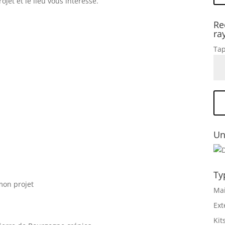
jet et le lieu vous intéresse.
Re
ra
Tap
Un
Ty
 mon projet
Mai
Ext
Kit