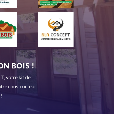
N BOIS !
T, votre kit de
otre constructeur
 !