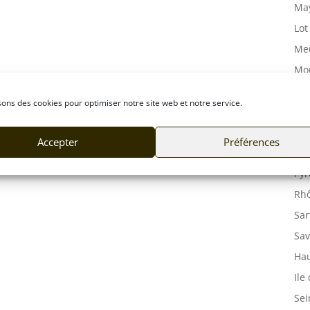
May
Lot
Meu
Mor
Mos
sons des cookies pour optimiser notre site web et notre service.
Orn
Pas
Accepter
Préférences
Puy
Pyr
Rhô
Sar
Sav
Hau
Ile
Sei