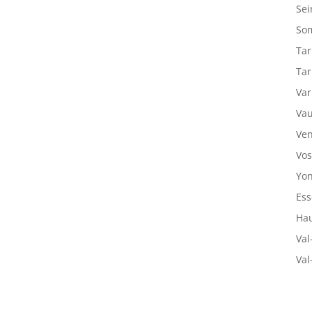
Sei
So
Tar
Tar
Var
Vau
Ven
Vos
Yon
Ess
Hau
Val
Val