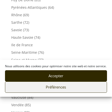
Pyrénées-Atlantiques (64)
Rhône (69)
Sarthe (72)
Savoie (73)
Haute-Savoie (74)
Ile de France
Seine-Maritime (76)
Seine et Marne (77)
Nous utilisons des cookies pour optimiser notre site web et notre service.
Somme (80)
Tarn (81)
Accepter
Tarn-et-Garonne (82)
Préférences
Var (83)
Vaucluse (84)
Vendée (85)