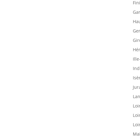
Fin
Gar
Hau
Ger
Gir
Hér
Ille
Ind
Isè
Jur
Lan
Loi
Loi
Loi
Mai