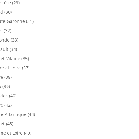
istère (29)
d (30)
te-Garonne (31)
s (32)
onde (33)
ault (34)
-et-Vilaine (35)
re et Loire (37)
re (38)
a (39)
des (40)
re (42)
re-Atlantique (44)
ret (45)
ne et Loire (49)