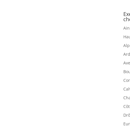
Ex
ch
Ain
Hau
Alp
Ard
Ave
Bou
Cor
Cal
Cha
Côt
Drô
Eur