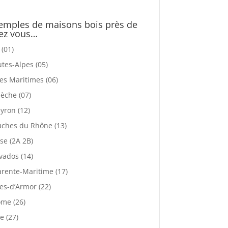
emples de maisons bois près de
ez vous…
 (01)
tes-Alpes (05)
es Maritimes (06)
èche (07)
yron (12)
ches du Rhône (13)
se (2A 2B)
vados (14)
rente-Maritime (17)
es-d’Armor (22)
me (26)
e (27)