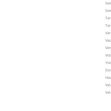
Sei
So
Tar
Tar
Var
Vau
Ven
Vos
Yon
Ess
Hau
Val
Val