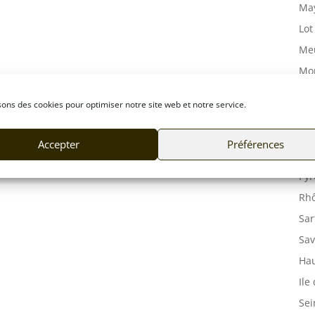
May
Lot
Meu
Mor
Mos
sons des cookies pour optimiser notre site web et notre service.
Orn
Pas
Accepter
Préférences
Puy
Pyr
Rhô
Sar
Sav
Hau
Ile
Sei