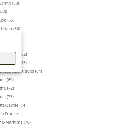
enne (53)
 (46)
se (55)
bihan (56)
elle (57)
e (61)
-de-Calais (62)
 De Dôme (63)
énées-Atlantiques (64)
ne (69)
the (72)
oie (73)
te-Savoie (74)
 de France
ne-Maritime (76)