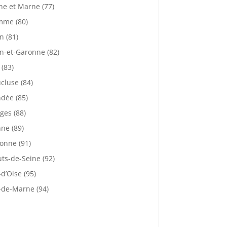
ne et Marne (77)
mme (80)
n (81)
n-et-Garonne (82)
 (83)
cluse (84)
dée (85)
ges (88)
ne (89)
onne (91)
ts-de-Seine (92)
-d’Oise (95)
-de-Marne (94)