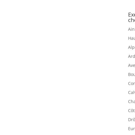
Ex
ch
Ain
Hau
Alp
Ard
Ave
Bou
Cor
Cal
Cha
Côt
Drô
Eur