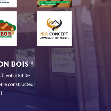
N BOIS !
T, votre kit de
otre constructeur
 !