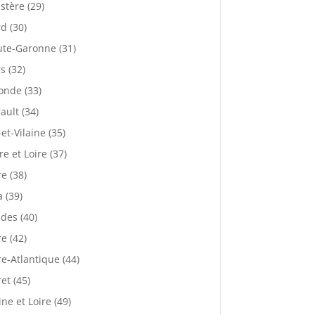
istère (29)
d (30)
te-Garonne (31)
s (32)
onde (33)
ault (34)
-et-Vilaine (35)
re et Loire (37)
re (38)
a (39)
des (40)
re (42)
re-Atlantique (44)
ret (45)
ne et Loire (49)