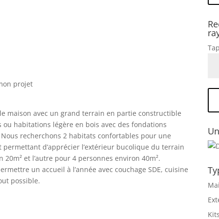
Re
ra
Tap
 mon projet
lle maison avec un grand terrain en partie constructible
ts ou habitations légère en bois avec des fondations
Un
es. Nous recherchons 2 habitats confortables pour une
 permettant d’apprécier l’extérieur bucolique du terrain
on 20m² et l’autre pour 4 personnes environ 40m².
Ty
permettre un accueil à l’année avec couchage SDE, cuisine
out possible.
Mai
Ext
Kit