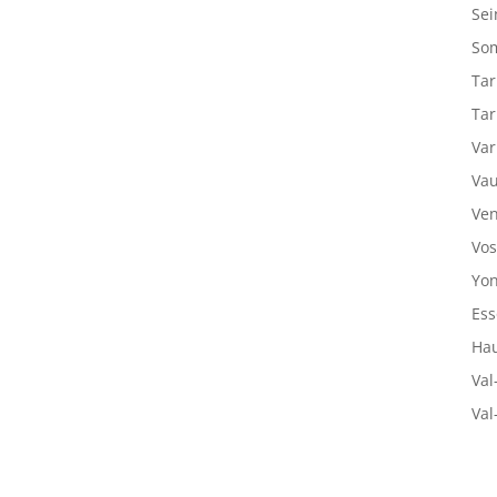
Sei
So
Tar
Tar
Var
Vau
Ven
Vos
Yon
Ess
Hau
Val
Val