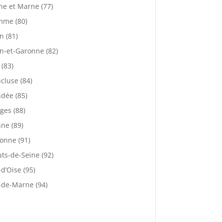
ne et Marne (77)
mme (80)
n (81)
n-et-Garonne (82)
 (83)
cluse (84)
dée (85)
ges (88)
ne (89)
onne (91)
ts-de-Seine (92)
-d’Oise (95)
-de-Marne (94)