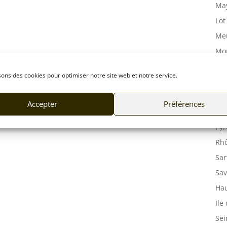
May
Lot
Meu
Mor
Mos
sons des cookies pour optimiser notre site web et notre service.
Orn
Pas
Accepter
Préférences
Puy
Pyr
Rhô
Sar
Sav
Hau
Ile
Sei