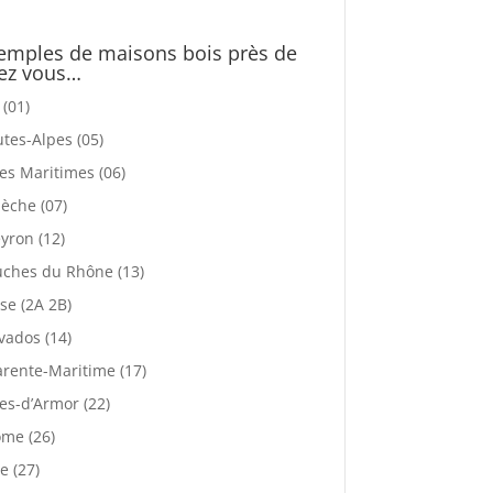
emples de maisons bois près de
ez vous…
 (01)
tes-Alpes (05)
es Maritimes (06)
èche (07)
yron (12)
ches du Rhône (13)
se (2A 2B)
vados (14)
rente-Maritime (17)
es-d’Armor (22)
me (26)
e (27)