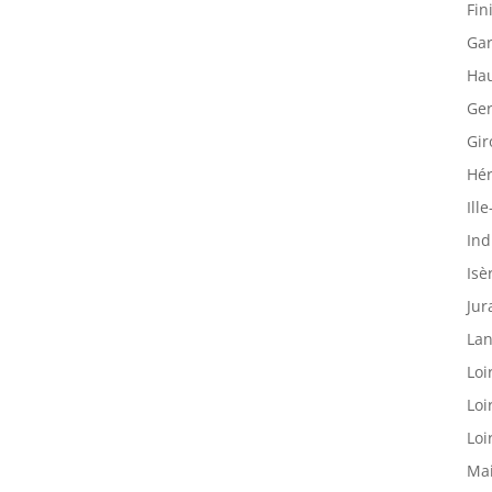
Fin
Gar
Hau
Ger
Gir
Hér
Ille
Ind
Isè
Jur
Lan
Loi
Loi
Loi
Mai