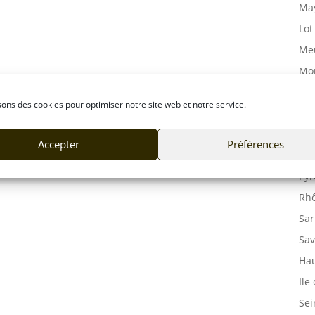
May
Lot
Meu
Mor
Mos
sons des cookies pour optimiser notre site web et notre service.
Orn
Pas
Accepter
Préférences
Puy
Pyr
Rhô
Sar
Sav
Hau
Ile
Sei