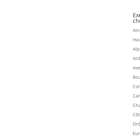
Ex
ch
Ain
Hau
Alp
Ard
Ave
Bou
Cor
Cal
Cha
Côt
Drô
Eur