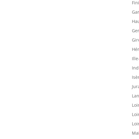
Fin
Gar
Hau
Ger
Gir
Hér
Ille
Ind
Isè
Jur
Lan
Loi
Loi
Loi
Mai