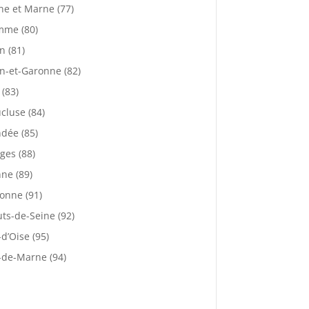
ne et Marne (77)
mme (80)
n (81)
n-et-Garonne (82)
 (83)
cluse (84)
dée (85)
ges (88)
ne (89)
onne (91)
ts-de-Seine (92)
-d’Oise (95)
-de-Marne (94)