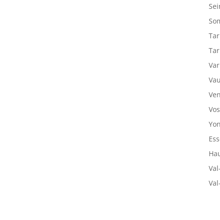
Sei
So
Tar
Tar
Var
Vau
Ven
Vos
Yon
Ess
Hau
Val
Val