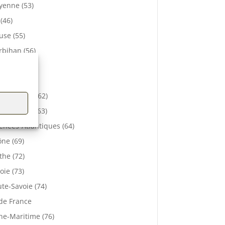
enne (53)
 (46)
se (55)
bihan (56)
elle (57)
e (61)
-de-Calais (62)
 De Dôme (63)
énées-Atlantiques (64)
ne (69)
the (72)
oie (73)
te-Savoie (74)
 de France
ne-Maritime (76)