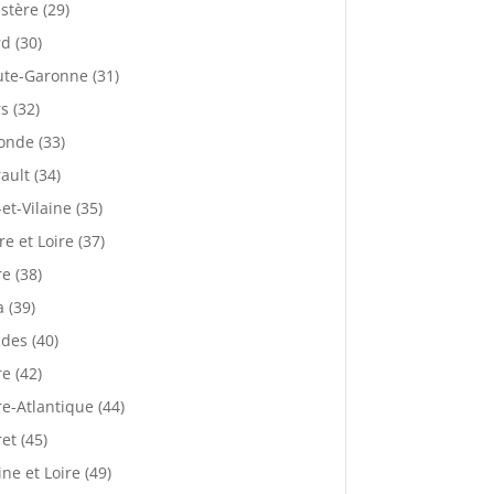
istère (29)
d (30)
te-Garonne (31)
s (32)
onde (33)
ault (34)
-et-Vilaine (35)
re et Loire (37)
re (38)
a (39)
des (40)
re (42)
re-Atlantique (44)
ret (45)
ne et Loire (49)