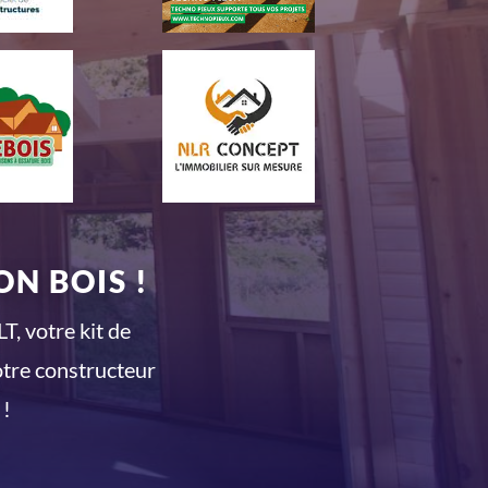
N BOIS !
T, votre kit de
otre constructeur
 !