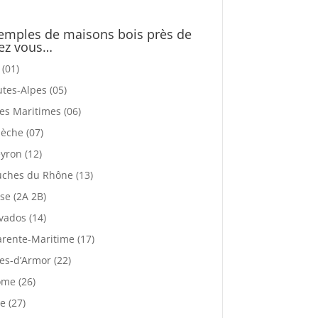
emples de maisons bois près de
ez vous…
 (01)
tes-Alpes (05)
es Maritimes (06)
èche (07)
yron (12)
ches du Rhône (13)
se (2A 2B)
vados (14)
rente-Maritime (17)
es-d’Armor (22)
me (26)
e (27)