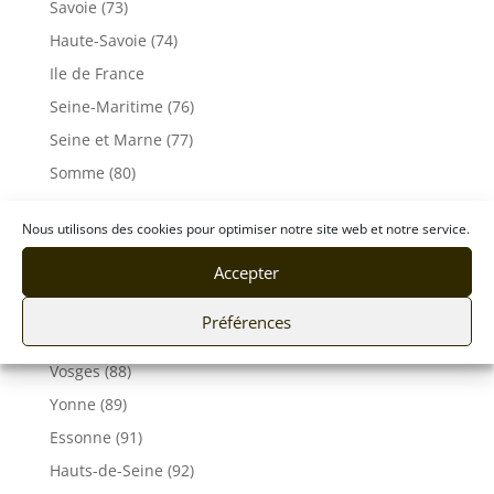
Savoie (73)
Haute-Savoie (74)
Ile de France
Seine-Maritime (76)
Seine et Marne (77)
Somme (80)
Tarn (81)
Nous utilisons des cookies pour optimiser notre site web et notre service.
Tarn-et-Garonne (82)
Accepter
Var (83)
Vaucluse (84)
Préférences
Vendée (85)
Vosges (88)
Yonne (89)
Essonne (91)
Hauts-de-Seine (92)