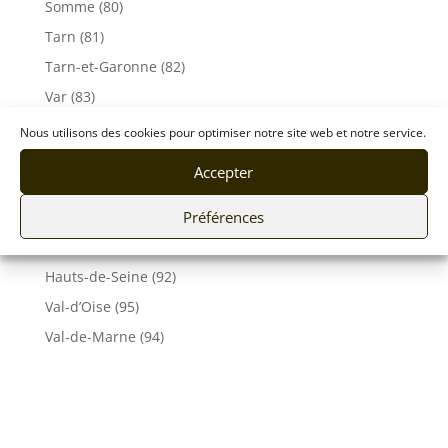
Somme (80)
Tarn (81)
Tarn-et-Garonne (82)
Var (83)
Vaucluse (84)
Nous utilisons des cookies pour optimiser notre site web et notre service.
Vendée (85)
Accepter
Vosges (88)
Préférences
Yonne (89)
Essonne (91)
Hauts-de-Seine (92)
Val-d’Oise (95)
Val-de-Marne (94)