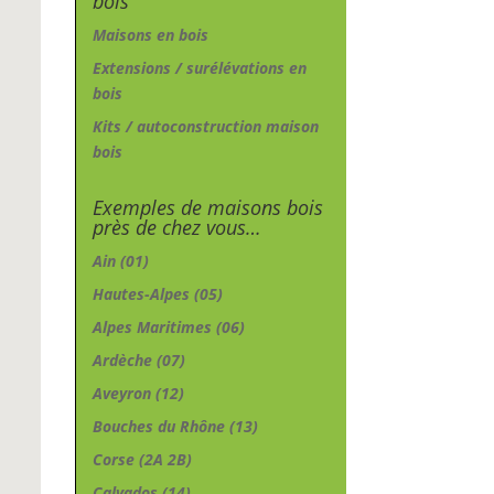
bois
Maisons en bois
Extensions / surélévations en
bois
Kits / autoconstruction maison
bois
Exemples de maisons bois
près de chez vous…
Ain (01)
Hautes-Alpes (05)
Alpes Maritimes (06)
Ardèche (07)
Aveyron (12)
Bouches du Rhône (13)
Corse (2A 2B)
Calvados (14)