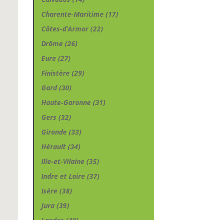
Charente-Maritime (17)
Côtes-d’Armor (22)
Drôme (26)
Eure (27)
Finistère (29)
Gard (30)
Haute-Garonne (31)
Gers (32)
Gironde (33)
Hérault (34)
Ille-et-Vilaine (35)
Indre et Loire (37)
Isère (38)
Jura (39)