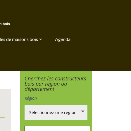
es de maisons bois
Agenda
Cherchez les constructeurs
bois par région ou
département
Région