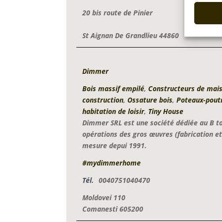
20 bis route de Pinier
St Aignan De Grandlieu 44860
Dimmer
Bois massif empilé
,
Constructeurs de mais
construction
,
Ossature bois
,
Poteaux-pout
habitation de loisir
,
Tiny House
Dimmer SRL est une société dédiée au B to
opérations des gros œuvres (fabrication e
mesure depui 1991.
#mydimmerhome
Tél.
0040751040470
Moldovei 110
Comanesti 605200