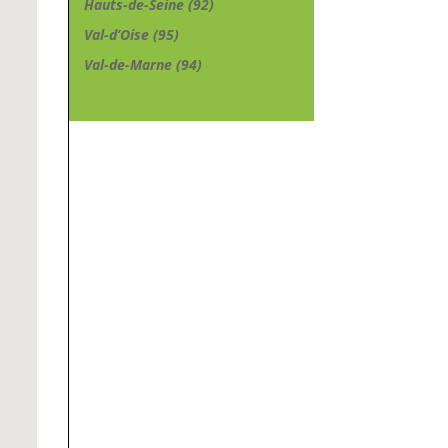
Hauts-de-Seine (92)
Val-d’Oise (95)
Val-de-Marne (94)