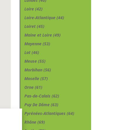
Landes (40)
Loire (42)
Loire-Atlantique (44)
Loiret (45)
Maine et Loire (49)
Mayenne (53)
Lot (46)
Meuse (55)
Morbihan (56)
Moselle (57)
Orne (61)
Pas-de-Calais (62)
Puy De Dôme (63)
Pyrénées-Atlantiques (64)
Rhône (69)