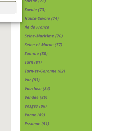
Sarthe (72)
Savoie (73)
Haute-Savoie (74)
Ile de France
Seine-Maritime (76)
Seine et Marne (77)
Somme (80)
Tarn (81)
Tarn-et-Garonne (82)
Var (83)
Vaucluse (84)
Vendée (85)
Vosges (88)
Yonne (89)
Essonne (91)