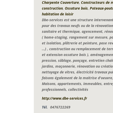
Charpente Couverture
,
Constructeurs de m
construction
,
Ossature bois
,
Poteaux-pout
habitation de loisir
Dbe-services est une structure intervenan
pour des travaux neufs ou de la rénovation
sanitaire et thermique, agencement, rénov
( home-staging, rangement sur mesure, pose
et isolation, plâtrerie et peinture, pose re
...) , construction ou remplacement de ter
et extension ossature bois ), aménagemen
pression, sâblage, ponçage, entretien chal
jardins, maçonnerie, rénovation ou création
nettoyage de vitres, électricité travaux pub
faisons également de la maitrise d'oeuvre,
Maisons, appartements, immeubles, entrepr
professionnels, collectivités
http://www.dbe-services.fr
Tél.
0476722269