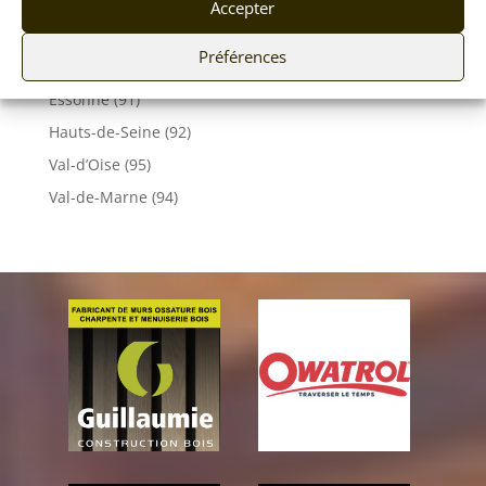
Vendée (85)
Accepter
Vosges (88)
Préférences
Yonne (89)
Essonne (91)
Hauts-de-Seine (92)
Val-d’Oise (95)
Val-de-Marne (94)