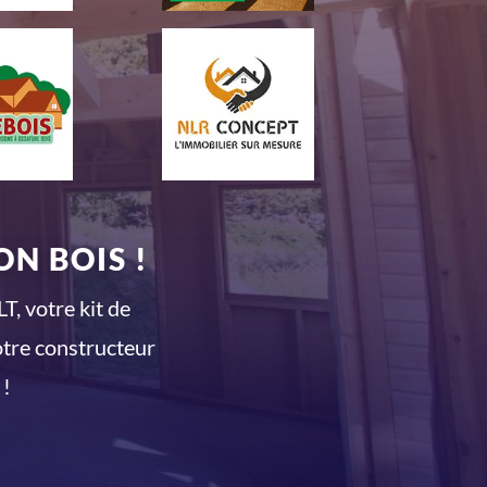
N BOIS !
T, votre kit de
otre constructeur
 !