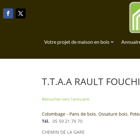
Votre projet de maison en bois
Annuaire
T.T.A.A RAULT FOUCH
Retourner vers l'annuaire.
Colombage - Pans de bois
,
Ossature bois
,
Pote
Tél.
05 59 21 70 70
CHEMIN DE LA GARE