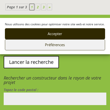
Page 1 sur 3
1
2
3
»
Cherchez les constructeurs bois par région ou
Nous utilisons des cookies pour optimiser notre site web et notre service.
département
Région
Accepter
Préférences
Rechercher un constructeur dans le rayon de votre
projet
Tapez le code postal :