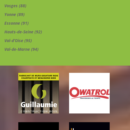
Vosges (88)
Yonne (89)
Essonne (91)
Hauts-de-Seine (92)
Val-d’Oise (95)
Val-de-Marne (94)