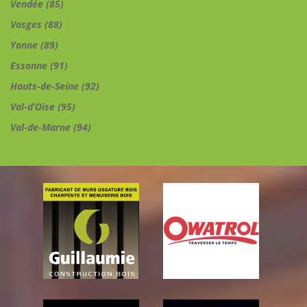
Vendée (85)
Vosges (88)
Yonne (89)
Essonne (91)
Hauts-de-Seine (92)
Val-d’Oise (95)
Val-de-Marne (94)