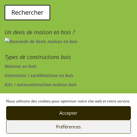
Un devis de maison en bois ?
Types de constructions bois
Maisons en bois
Extensions / surélévations en bois
Kits / autoconstruction maison bois
Exemples de maisons bois près de chez vous…
Nous utilisons des cookies pour optimiser notre site web et notre service.
Ain (01)
Accepter
Hautes-Alpes (05)
Préférences
Alpes Maritimes (06)
Ardèche (07)