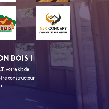
N BOIS !
T, votre kit de
otre constructeur
 !