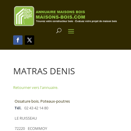
MATRAS DENIS
Retourner vers l'annuaire.
Ossature bois
,
Poteaux-poutres
Tél.
02 43 42 14 80
LE RUISSEAU
72220
ECOMMOY