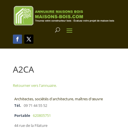
A2CA
Retourner vers l'annuaire.
Architectes, sociétés d'architecture, maîtres d'œuvre
Tél.
09 71 44 55 52
Portable
620805751
44 rue de la Filature