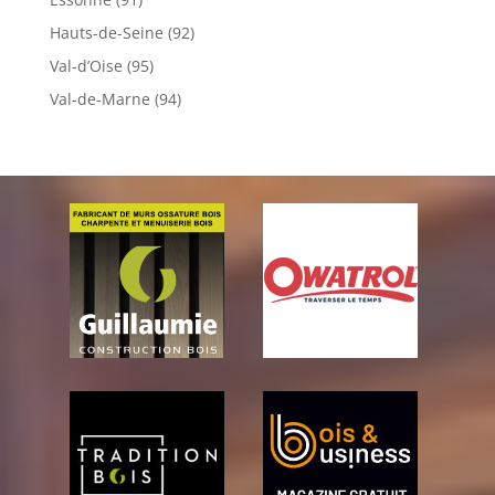
Hauts-de-Seine (92)
Val-d’Oise (95)
Val-de-Marne (94)