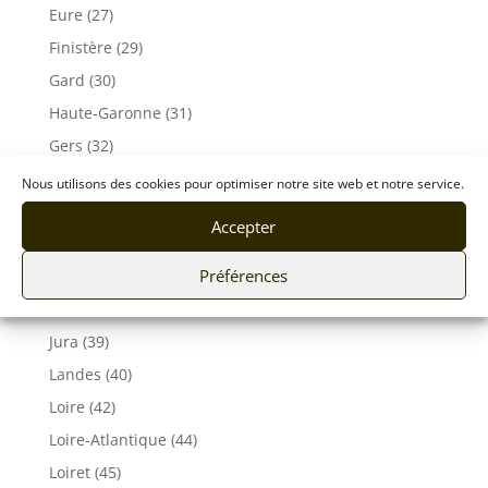
Eure (27)
Finistère (29)
Gard (30)
Haute-Garonne (31)
Gers (32)
Gironde (33)
Nous utilisons des cookies pour optimiser notre site web et notre service.
Hérault (34)
Accepter
Ille-et-Vilaine (35)
Préférences
Indre et Loire (37)
Isère (38)
Jura (39)
Landes (40)
Loire (42)
Loire-Atlantique (44)
Loiret (45)