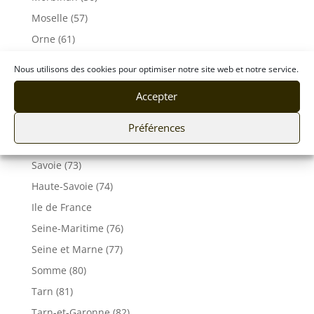
Moselle (57)
Orne (61)
Pas-de-Calais (62)
Nous utilisons des cookies pour optimiser notre site web et notre service.
Puy De Dôme (63)
Accepter
Pyrénées-Atlantiques (64)
Rhône (69)
Préférences
Sarthe (72)
Savoie (73)
Haute-Savoie (74)
Ile de France
Seine-Maritime (76)
Seine et Marne (77)
Somme (80)
Tarn (81)
Tarn-et-Garonne (82)